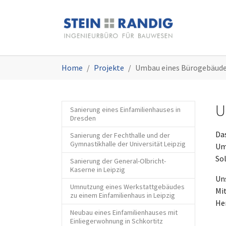
Sie sind hier:
Home
Projekte
Umbau eines Bürogebäudes
U
Sanierung eines Einfamilienhauses in
Dresden
Da
Sanierung der Fechthalle und der
Gymnastikhalle der Universität Leipzig
Um
Sol
Sanierung der General-Olbricht-
Kaserne in Leipzig
Un
Umnutzung eines Werkstattgebäudes
Mi
zu einem Einfamilienhaus in Leipzig
He
Neubau eines Einfamilienhauses mit
Einliegerwohnung in Schkortitz